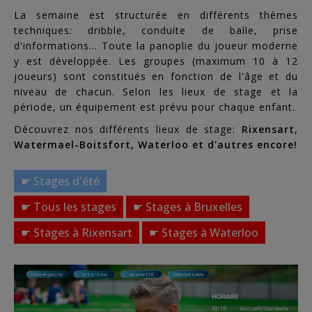
La semaine est structurée en différents thèmes
Rixensart
techniques: dribble, conduite de balle, prise
d'informations... Toute la panoplie du joueur moderne
y est développée. Les groupes (maximum 10 à 12
Tervuren
joueurs) sont constitués en fonction de l'âge et du
niveau de chacun. Selon les lieux de stage et la
Woluwe-
période, un équipement est prévu pour chaque enfant.
Saint-
Découvrez nos différents lieux de stage:
Rixensart,
Lambert
Watermael-Boitsfort, Waterloo et d'autres encore!
Waterloo
☛ Stages d'été
☛ Tous les stages
☛ Stages à Bruxelles
Louvain-
la-
☛ Stages à Rixensart
☛ Stages à Waterloo
Neuve
Anniversaire
Catalogue